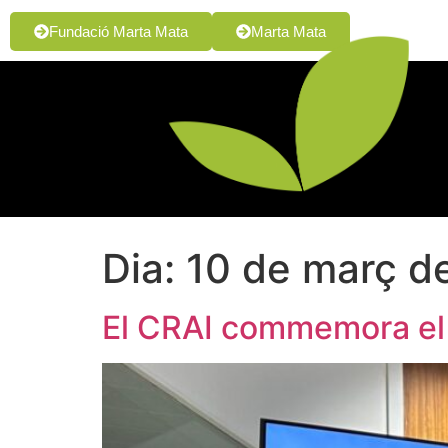
Fundació Marta Mata
Marta Mata
Dia:
10 de març d
El CRAI commemora el