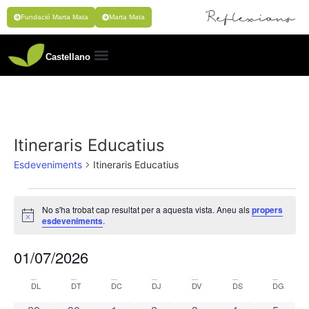
Fundació Marta Mata
Marta Mata
Castellano
Itineraris Educatius
Esdeveniments
Itineraris Educatius
No s'ha trobat cap resultat per a aquesta vista. Aneu als
propers
Avís
esdeveniments
.
01/07/2026
Selecciona
una
Calendari
DL
DT
DC
DJ
DV
DS
DG
data.