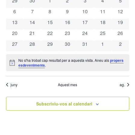
0 esdeveniments
0 esdeveniments
0 esdeveniments
0 esdeveniments
0 esdeveniments
0 esdevenimen
0 esde
29
30
1
2
3
4
5
de
0 esdeveniments
0 esdeveniments
0 esdeveniments
0 esdeveniments
0 esdeveniments
0 esdeveniment
0 esdev
6
7
8
9
10
11
12
Esdeveniments
0 esdeveniments
0 esdeveniments
0 esdeveniments
0 esdeveniments
0 esdeveniments
0 esdeveniment
0 esdev
13
14
15
16
17
18
19
0 esdeveniments
0 esdeveniments
0 esdeveniments
0 esdeveniments
0 esdeveniments
0 esdeveniment
0 esdev
20
21
22
23
24
25
26
0 esdeveniments
0 esdeveniments
0 esdeveniments
0 esdeveniments
0 esdeveniments
0 esdevenimen
0 esde
27
28
29
30
31
1
2
No s'ha trobat cap resultat per a aquesta vista. Aneu als
propers
Avís
esdeveniments
.
juny
Aquest mes
ag.
Subscriviu-vos al calendari